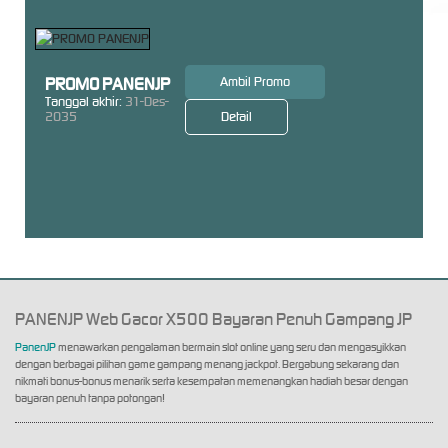
Ambil Promo
PROMO PANENJP
Tanggal akhir:
31-Des-
Detail
2035
PANENJP Web Gacor X500 Bayaran Penuh Gampang JP
PanenJP
menawarkan pengalaman bermain slot online yang seru dan mengasyikkan
dengan berbagai pilihan game gampang menang jackpot. Bergabung sekarang dan
nikmati bonus-bonus menarik serta kesempatan memenangkan hadiah besar dengan
bayaran penuh tanpa potongan!