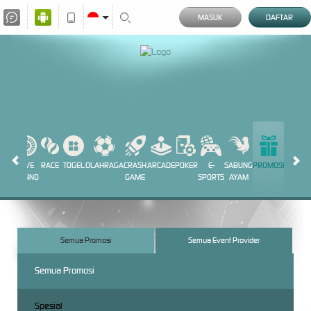
MASUK
DAFTAR
LOTS
LIVE
RACE
TOGEL
OLAHRAGA
CRASH
ARCADE
POKER
E-
SABUNG
PROMOSI
CASINO
GAME
SPORTS
AYAM
Semua Promosi
Semua Event Provider
Semua Promosi
Spesial