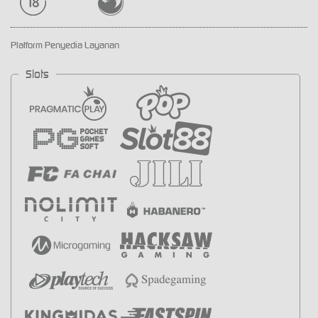
Platform Penyedia Layanan
Slots