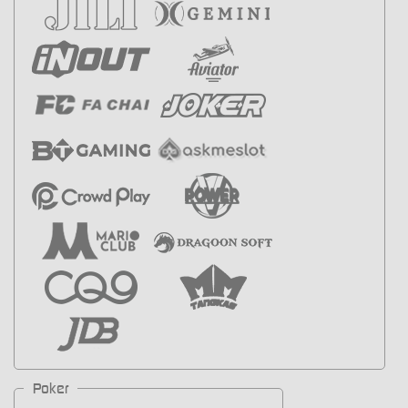
Poker