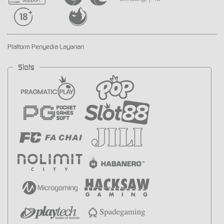
Platform Penyedia Layanan
Slots