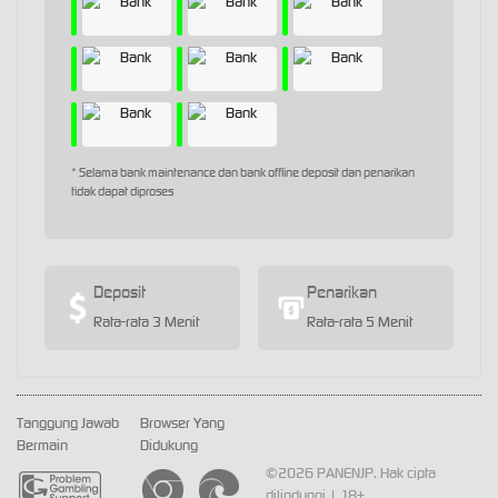
* Selama bank maintenance dan bank offline deposit dan penarikan
tidak dapat diproses
Deposit
Penarikan
Rata-rata 3 Menit
Rata-rata 5 Menit
Tanggung Jawab
Browser Yang
Bermain
Didukung
©2026 PANENJP. Hak cipta
dilindungi | 18+