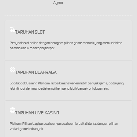
Ayam
TARUHAN SLOT
Penyedia slot online dengan beragam pilihan game menarik yang memudahkan
pemain untuk mencapai jackpot
TARUHAN OLAHRAGA
Sportsbook Gaming Platform Terbaik menawarkan lebih banyak game, odds yang
lebih tinggi, dan menyediakan pilihan yang lebih banyak untuk pemain.
TARUHAN LIVE KASINO
Platform Pilihan bagi perusahaan-perusahaan terbaik di dunia, dengan pilihan
variasi game terbanyak